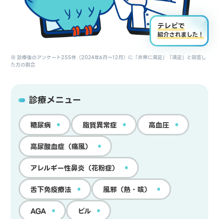
テレビで
紹介されました！
※ 診療後のアンケート255件（2024年6月～12月）に「非常に満足」「満足」と回答し
た方の割合
診療メニュー
糖尿病
脂質異常症
高血圧
高尿酸血症（痛風）
アレルギー性鼻炎（花粉症）
舌下免疫療法
風邪（熱・咳）
AGA
ピル