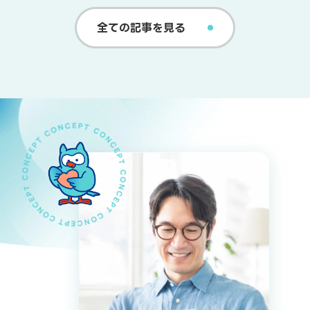
全ての記事を見る
糖尿病
高血圧
脂質異常症
高尿酸血症
花粉症
糖尿病
高血圧
脂質異常症
高尿酸血症
花粉症
インスリン「ミリオペンリリ
エンレストの効果とは？降圧剤
血中脂質の管理｜食事・運動療
痛風が1ヶ月以上痛いのはな
3月の花粉はいつまで？ピーク
糖尿病の初期症状
降圧剤はいつから
コレステロール薬
痛風の激痛にロキ
花粉症対策！眼瞼
ー」の作用と効果とは？
のメリット・副作用・薬価を徹
法の有効性と薬物治療
ぜ？長引く原因と専門的な治療
時期と今すぐできる花粉症対策
る？色や形でわか
薬の種類別の時間
く？
果と特徴
2026/01/23
底解説
法
ック
い」と不安な時の
2026/03/21
2026/02/27
2026/03/16
2026/03/06
2026/03/10
2026/03/25
2026/03/22
2026/03/21
2026/03/21