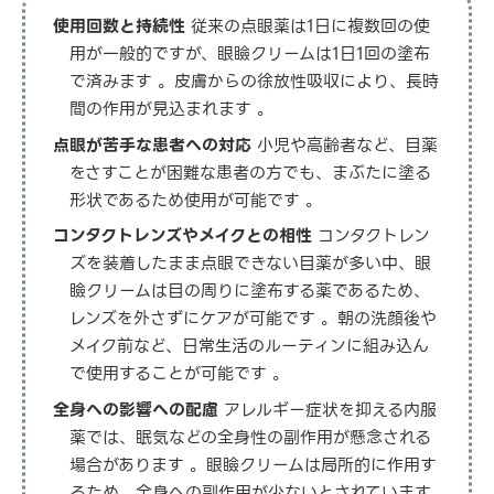
使用回数と持続性
従来の点眼薬は1日に複数回の使
用が一般的ですが、眼瞼クリームは1日1回の塗布
で済みます 。皮膚からの徐放性吸収により、長時
間の作用が見込まれます 。
点眼が苦手な患者への対応
小児や高齢者など、目薬
をさすことが困難な患者の方でも、まぶたに塗る
形状であるため使用が可能です 。
コンタクトレンズやメイクとの相性
コンタクトレン
ズを装着したまま点眼できない目薬が多い中、眼
瞼クリームは目の周りに塗布する薬であるため、
レンズを外さずにケアが可能です 。朝の洗顔後や
メイク前など、日常生活のルーティンに組み込ん
で使用することが可能です 。
全身への影響への配慮
アレルギー症状を抑える内服
薬では、眠気などの全身性の副作用が懸念される
場合があります 。眼瞼クリームは局所的に作用す
るため、全身への副作用が少ないとされています