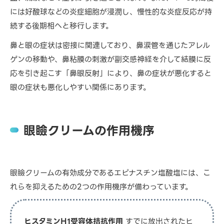
には好酸球などの炎症細胞が浸潤し、慢性的な炎症反応が持
続する後期相へと移行します。
鼻と眼の症状は密接に関連しており、鼻涙管を通じたアレル
ゲンの移動や、鼻粘膜の刺激が副交感神経を介して結膜に反
応を引き起こす「鼻眼反射」により、鼻の症状が悪化すると
眼の症状も悪化しやすい関係にあります。
眼瞼クリームの作用機序
眼瞼クリームの有効成分であるエピナスチン塩酸塩には、こ
れらを抑えるための2つの作用機序が備わっています。
ヒスタミンH1受容体拮抗作用
すでに放出されたヒ