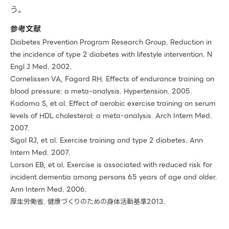
う。
参考文献
Diabetes Prevention Program Research Group. Reduction in
the incidence of type 2 diabetes with lifestyle intervention. N
Engl J Med. 2002.
Cornelissen VA, Fagard RH. Effects of endurance training on
blood pressure: a meta-analysis. Hypertension. 2005.
Kodama S, et al. Effect of aerobic exercise training on serum
levels of HDL cholesterol: a meta-analysis. Arch Intern Med.
2007.
Sigal RJ, et al. Exercise training and type 2 diabetes. Ann
Intern Med. 2007.
Larson EB, et al. Exercise is associated with reduced risk for
incident dementia among persons 65 years of age and older.
Ann Intern Med. 2006.
厚生労働省. 健康づくりのための身体活動基準2013.