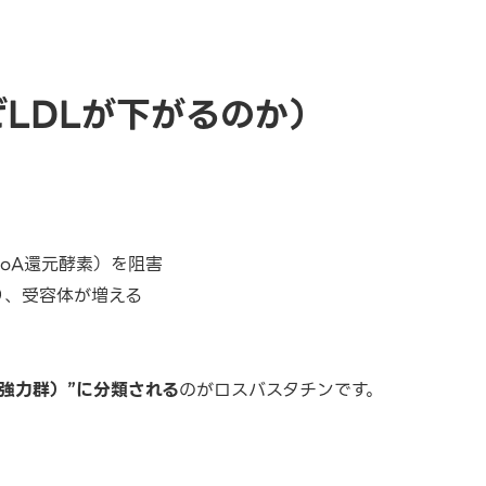
なぜLDLが下がるのか）
oA還元酵素）を阻害
り、受容体が増える
強力群）”に分類される
のがロスバスタチンです。